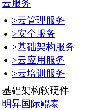
云服务
>云管理服务
>安全服务
>基础架构服务
>云应用服务
>云培训服务
基础架构软硬件
明昇国际鲲泰