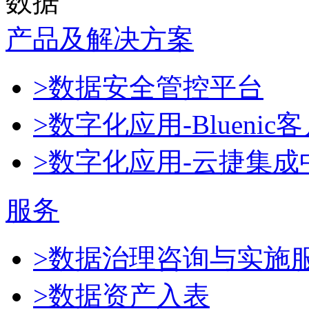
数据
产品及解决方案
>数据安全管控平台
>数字化应用-Blueni
>数字化应用-云捷集成
服务
>数据治理咨询与实施
>数据资产入表