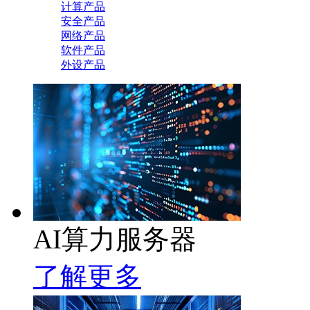
计算产品
安全产品
网络产品
软件产品
外设产品
AI算力服务器
了解更多