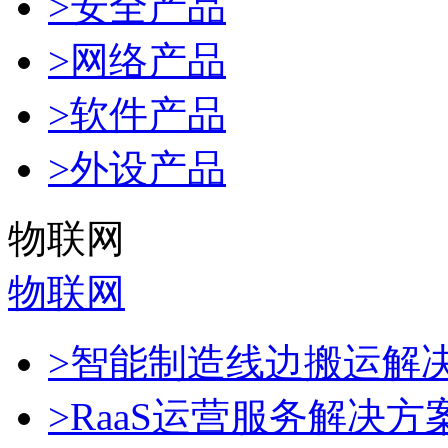
>安全产品
>网络产品
>软件产品
>外设产品
物联网
物联网
>智能制造线边搬运解
>RaaS运营服务解决方