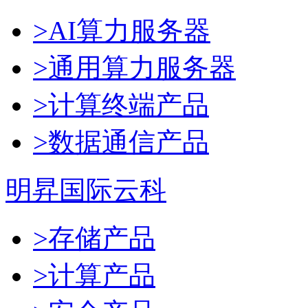
>AI算力服务器
>通用算力服务器
>计算终端产品
>数据通信产品
明昇国际云科
>存储产品
>计算产品